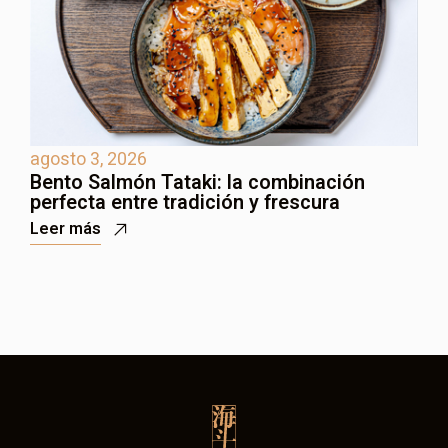
agosto 3, 2026
j
Bento Salmón Tataki: la combinación
B
perfecta entre tradición y frescura
i
Leer más
L