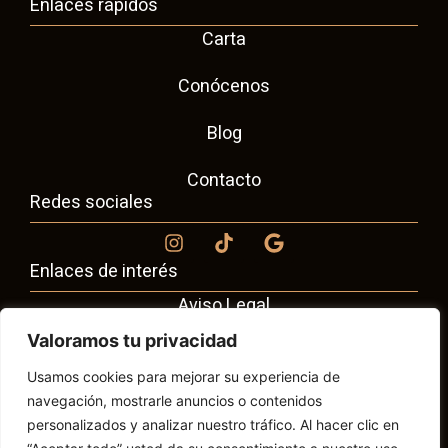
Enlaces rápidos
Carta
Conócenos
Blog
Contacto
Redes sociales
Enlaces de interés
Aviso Legal
Valoramos tu privacidad
Política de Cookies
Usamos cookies para mejorar su experiencia de
Política de Privacidad
navegación, mostrarle anuncios o contenidos
personalizados y analizar nuestro tráfico. Al hacer clic en
Carta Alérgenos