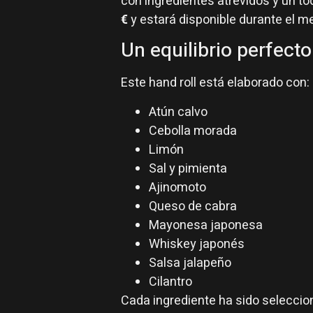
con ingredientes atrevidos y un t
€
y estará disponible durante el m
Un equilibrio perfect
Este hand roll está elaborado con:
Atún calvo
Cebolla morada
Limón
Sal y pimienta
Ajinomoto
Queso de cabra
Mayonesa japonesa
Whiskey japonés
Salsa jalapeño
Cilantro
Cada ingrediente ha sido seleccio