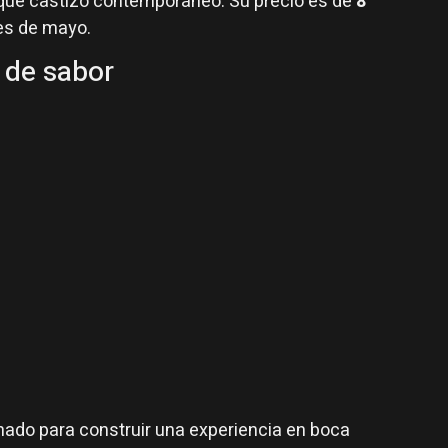
oque castizo contemporáneo. Su precio es de
8
es de mayo.
o de sabor
nado para construir una experiencia en boca