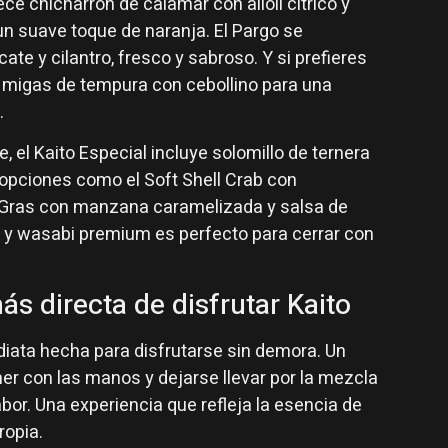
rece chicharrón de calamar con alioli cítrico y
 un suave toque de naranja. El Pargo se
cate y cilantro, fresco y sabroso. Y si prefieres
 migas de tempura con cebollino para una
.
, el Kaito Especial incluye solomillo de ternera
opciones como el Soft Shell Crab con
ie Gras con manzana caramelizada y salsa de
a y wasabi premium es perfecto para cerrar con
ás directa de disfrutar Kaito
diata hecha para disfrutarse sin demora. Un
mer con las manos y dejarse llevar por la mezcla
abor. Una experiencia que refleja la esencia de
ropia.