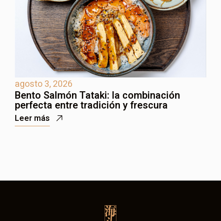
agosto 3, 2026
j
Bento Salmón Tataki: la combinación
B
perfecta entre tradición y frescura
i
Leer más
L