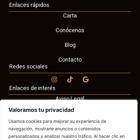
Enlaces rápidos
Carta
Conócenos
Blog
Contacto
Redes sociales
Enlaces de interés
Aviso Legal
Valoramos tu privacidad
Política de Cookies
Usamos cookies para mejorar su experiencia de
Política de Privacidad
navegación, mostrarle anuncios o contenidos
personalizados y analizar nuestro tráfico. Al hacer clic en